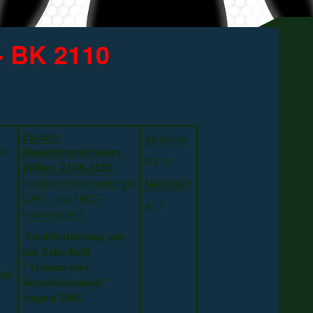
- BK 2110
Z
u den
Merkblatt
en
Berufskrankheiten-
NEU!
Ziffern 2108-2110
,
bandscheibenbedingte
Merkblatt
LWS- und HWS-
ALT
Krankheiten,
Veröffentlichung aus
der Zeitschrift
"Trauma und
der
Berufskrankheit"
August 2005