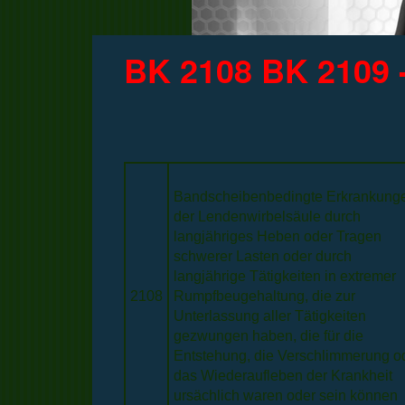
BK 2108 BK 2109 
Bandscheibenbedingte Erkrankung
der Lendenwirbelsäule durch
langjähriges Heben oder Tragen
schwerer Lasten oder durch
langjährige Tätigkeiten in extremer
2108
Rumpfbeugehaltung, die zur
Unterlassung aller Tätigkeiten
gezwungen haben, die für die
Entstehung, die Verschlimmerung o
das Wiederaufleben der Krankheit
ursächlich waren oder sein können