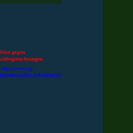
ition gegen
schbegutachtungen
http://www.bag-
tgemeinschaften.de/html/gutachten.htm