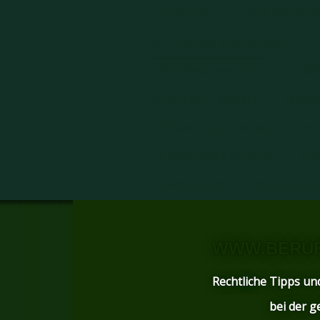
STARTSEITE
WIR ÜBER U
BG-VERFAHRENSWEISEN
BERUFSKRANKHEIT
ARB
GESETZE U. RECHT
BG-R
ATEMWEGSERKRANKUNGEN
PETIONEN/AKTIONEN
SO
DOWNLOADS
POLTIKSAT
WWW.BERUF
Rechtliche Tipps
bei der
g