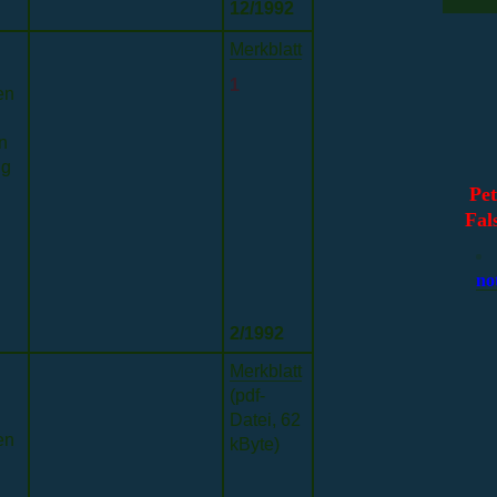
12/1992
Merkblatt
1
en
n
ng
Pet
Fal
no
2/1992
Merkblatt
(pdf-
Datei, 62
en
kByte)