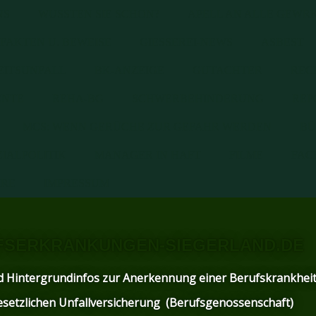
NS
WUSSTEN SIE SCHON?
APELL AN ALLE GEWRK
FAKTEN U. BEWEISE
GIESSEREI-NEWS
ASBEST
EITSUNFALL
BK-ANZEIGE
GUTACHTER
REC
ENTE
REHA-BG
SCHWERBEHINDERUNG
REP
MCS: WENN GERÜCHE ZUR GEFAHR WERDEN
BÜ
ZIALPOLITIK
MANAGER IN HAFT
FILME
FAC
IRE
IMPRESSUM
SERKRANKUNGEN-SIEGERLAND.DE
 und Hintergrundinfos zur Anerkennung einer Berufs
esetzlichen Unfallversicherung (Berufsgenossenschaft)