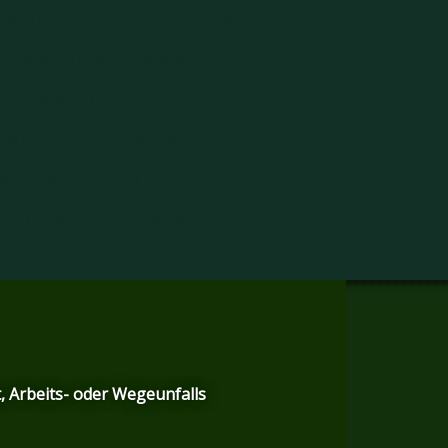
SCHAFTEN...
DER FALL MENGEL
ASBESTOSE-VORSORGE
HTSANWÄLTE DER GUV
ORTAGEN
FILME BG
RGER WEHREN SICH
HLITERATUR
LINKS
krankheit, Arbeits- oder Wegeunfalls