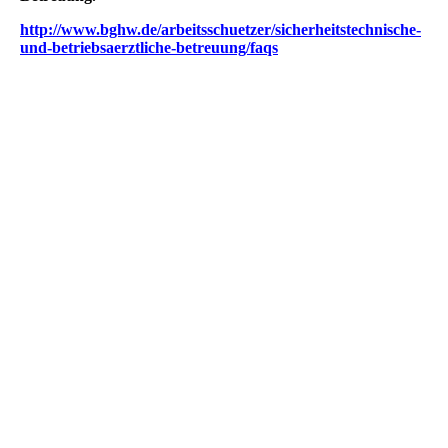
http://www.bghw.de/arbeitsschuetzer/sicherheitstechnische-
und-betriebsaerztliche-betreuung/faqs